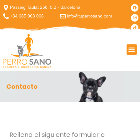
Passeig Taulat 258, 5.2 - Barcelona
+34 685 063 066
info@tuperrosano.com
PASEOS PARA PERROS A MEDIDA
Contacto
Rellena el siguiente formulario