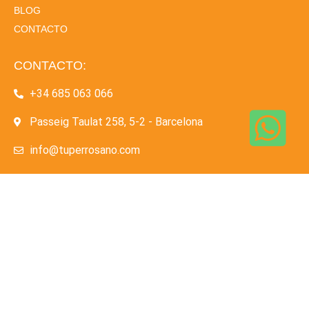
BLOG
CONTACTO
CONTACTO:
+34 685 063 066
Passeig Taulat 258, 5-2 - Barcelona
info@tuperrosano.com